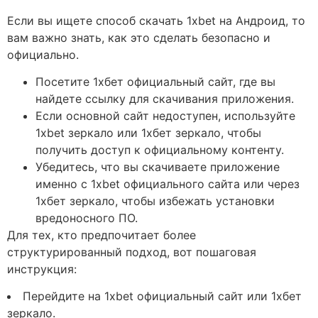
Если вы ищете способ скачать 1xbet на Андроид, то
вам важно знать, как это сделать безопасно и
официально.
Посетите 1хбет официальный сайт, где вы
найдете ссылку для скачивания приложения.
Если основной сайт недоступен, используйте
1xbet зеркало или 1хбет зеркало, чтобы
получить доступ к официальному контенту.
Убедитесь, что вы скачиваете приложение
именно с 1xbet официального сайта или через
1хбет зеркало, чтобы избежать установки
вредоносного ПО.
Для тех, кто предпочитает более
структурированный подход, вот пошаговая
инструкция:
Перейдите на 1xbet официальный сайт или 1хбет
зеркало.