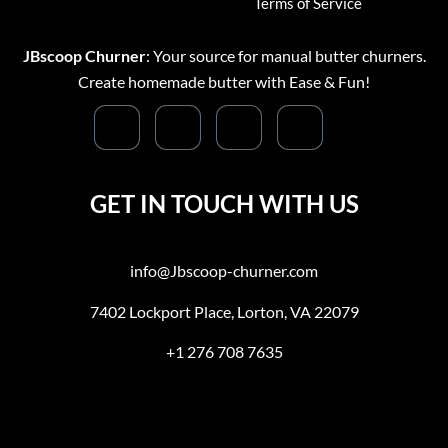
Terms of Service
JBscoop Churner
: Your source for manual butter churners.
Create homemade butter with Ease & Fun!
GET IN TOUCH WITH US
info@Jbscoop-churner.com
7402 Lockport Place, Lorton, VA 22079
+1 276 708 7635