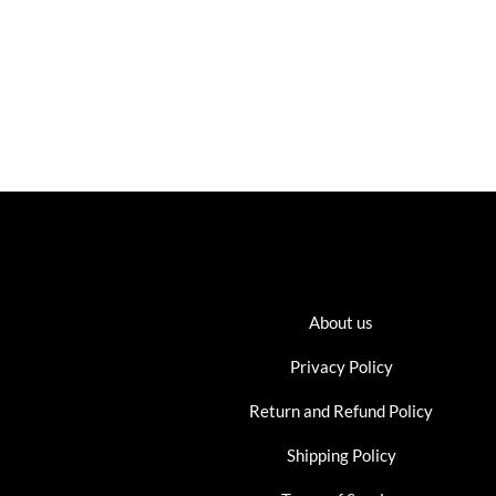
About us
Privacy Policy
Return and Refund Policy
Shipping Policy