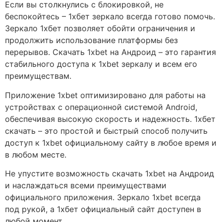
Если вы столкнулись с блокировкой, не
беспокойтесь – 1хбет зеркало всегда готово помочь.
Зеркало 1хбет позволяет обойти ограничения и
продолжить использование платформы без
перерывов. Скачать 1xbet на Андроид – это гарантия
стабильного доступа к 1xbet зеркалу и всем его
преимуществам.
Приложение 1xbet оптимизировано для работы на
устройствах с операционной системой Android,
обеспечивая высокую скорость и надежность. 1хбет
скачать – это простой и быстрый способ получить
доступ к 1xbet официальному сайту в любое время и
в любом месте.
Не упустите возможность скачать 1xbet на Андроид
и наслаждаться всеми преимуществами
официального приложения. Зеркало 1xbet всегда
под рукой, а 1хбет официальный сайт доступен в
любой момент.