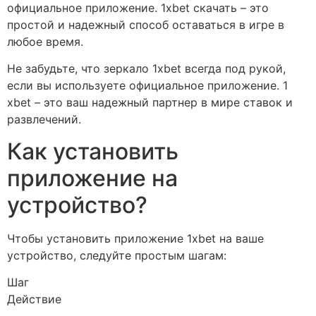
официальное приложение. 1xbet скачать – это
простой и надежный способ оставаться в игре в
любое время.
Не забудьте, что зеркало 1xbet всегда под рукой,
если вы используете официальное приложение. 1
xbet – это ваш надежный партнер в мире ставок и
развлечений.
Как установить
приложение на
устройство?
Чтобы установить приложение 1xbet на ваше
устройство, следуйте простым шагам:
Шаг
Действие